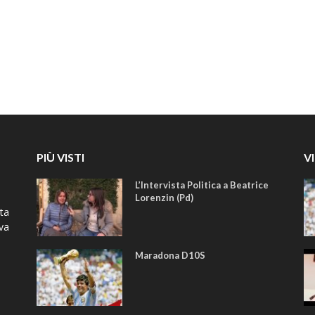
PIÙ VISTI
V
L’Intervista Politica a Beatrice
Lorenzin (Pd)
ta
iva
Maradona D10S