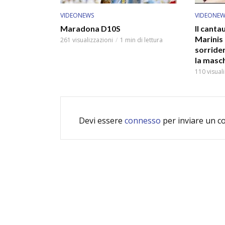
VIDEONEWS
VIDEONEW
Maradona D10S
Il cant
Marinis 
261 visualizzazioni
1 min di lettura
sorride
la masc
110 visual
Devi essere
connesso
per inviare un 