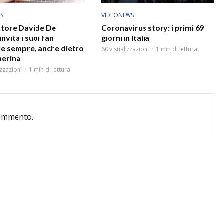
S
VIDEONEWS
autore Davide De
Coronavirus story: i primi 69
invita i suoi fan
giorni in Italia
re sempre, anche dietro
60 visualizzazioni
1 min di lettura
herina
izzazioni
1 min di lettura
commento.