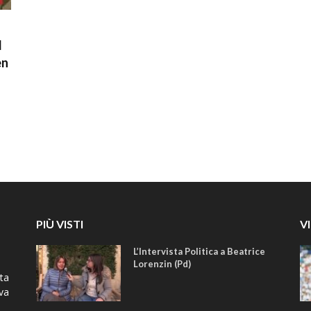
l
en
PIÙ VISTI
V
L’Intervista Politica a Beatrice
Lorenzin (Pd)
ta
iva