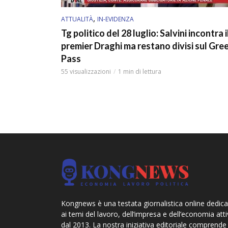
,
ATTUALITÀ
IN-EVIDENZA
Tg politico del 28 luglio: Salvini incontra i
premier Draghi ma restano divisi sul Gre
Pass
55 visualizzazioni
1 min di lettura
Kongnews è una testata giornalistica online dedica
ai temi del lavoro, dell’impresa e dell’economia att
dal 2013. La nostra iniziativa editoriale comprende